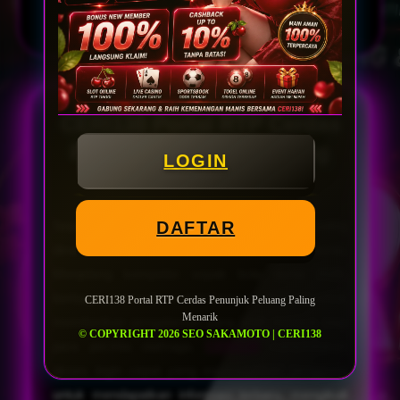
AGEN PIALA DUNIA &
CERI138
© 2026
CERI138 Portal RTP Cerdas
Penunjuk Peluang Paling
LOGIN
Menarik
DAFTAR
Sepak bola selalu menjadi olahraga yang paling
dinantikan oleh para penggemar di seluruh dunia.
Menjelang kompetisi sepak bola dunia 2026,
berbagai promo dan event bonus mulai hadir untuk
CERI138 Portal RTP Cerdas Penunjuk Peluang Paling
Menarik
memberikan pengalaman yang lebih menarik bagi
© COPYRIGHT 2026 SEO SAKAMOTO | CERI138
para pecinta olahraga.
CERI138
menyediakan
akses login cepat yang memudahkan pengguna
untuk mendapatkan informasi terbaru, mengikuti