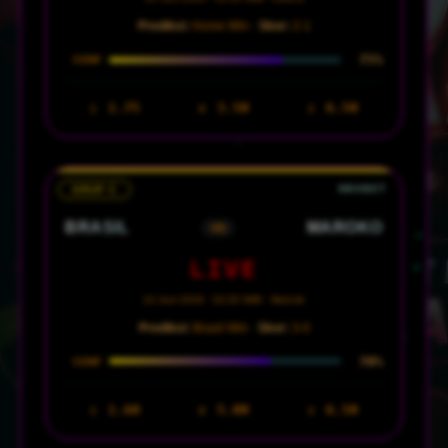
Prediksi:
Home Win ·
Skor:
2-1
75%
CONF
1.75
3.50
6.50
1
X
2
GRUP C
BRASIL
MAROKO
VS
LIVE
14 Juni 2026 · 02:00 WIB · MetLife
Prediksi:
Brasil Win ·
Skor:
3-0
70%
CONF
1.60
5.00
6.50
1
X
2