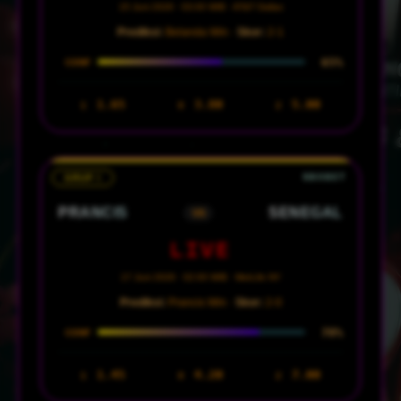
15 Juni 2026 · 03:00 WIB · AT&T Dallas
Prediksi:
Belanda Win ·
Skor:
2-1
65%
CONF
1.65
3.80
5.00
1
X
2
GRUP I
PRANCIS
SENEGAL
VS
LIVE
17 Juni 2026 · 02:00 WIB · MetLife NY
Prediksi:
Prancis Win ·
Skor:
2-0
78%
CONF
1.45
4.20
7.00
1
X
2