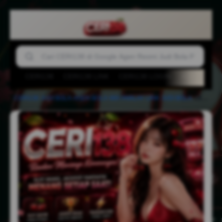
CERI138
CERI138 LINK
CERI138 LOGIN
AGEN BOLA
CERI138
-
JUDI BOLA
-
AGEN BOLA
-
MIX PARLAY
-
LINK JUDI BOLA
-
CERI138 Portal RTP Cerdas Penunjuk Peluang Paling Menarik