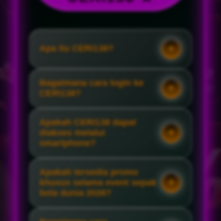
Apa itu CERI138?
Bagaimana cara login ke
CERI138?
Apakah CERI138 dapat
diakses melalui
smartphone?
Apakah tersedia promo
khusus selama event sepak
bola dunia 2026?