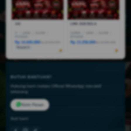
1X2
LINK JUDI BOLA
I7
|
16GB
|
512GB
|
CORE5
|
16GB
|
512GB
|
RTX5050
RTX4050
Rp 14.600.080
Rp 13.258.000
Rp 44.999.000
Rp 18.258.000
Terjual 6
BUTUH BANTUAN?
Hubungi kami melalui Official WhatsApp interaktif
sekarang.
Kirim Pesan
Ikuti kami: