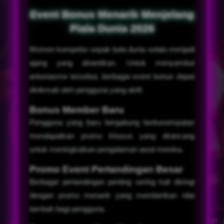
Event Bonus Menarik Menjelang
Piala Dunia 2026
Momen kompetisi sepak bola dunia selalu menjadi
ajang yang dinantikan. Untuk menyambut
antusiasme tersebut, berbagai event bonus dapat
dinikmati oleh pengguna yang aktif.
Bonus Member Baru
Pengguna yang baru bergabung berkesempatan
mendapatkan promo khusus yang dirancang
untuk meningkatkan pengalaman awal mereka.
Promo Event Pertandingan Besar
Berbagai pertandingan penting sering kali diiringi
dengan promo menarik yang memberikan nilai
tambah bagi pengguna.