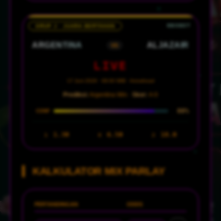
GRUP J · JUARA BERTAHAN
ARGENTINA
ALJAZAIR
VS
LIVE
17 Juni 2026 · 08:00 WIB · Arrowhead
Prediksi:
Argentina Win ·
Skor:
4-0
88%
CONF
1.30
6.50
18.0
1
X
2
KALKULATOR MIX PARLAY
PERTANDINGAN
ODDS