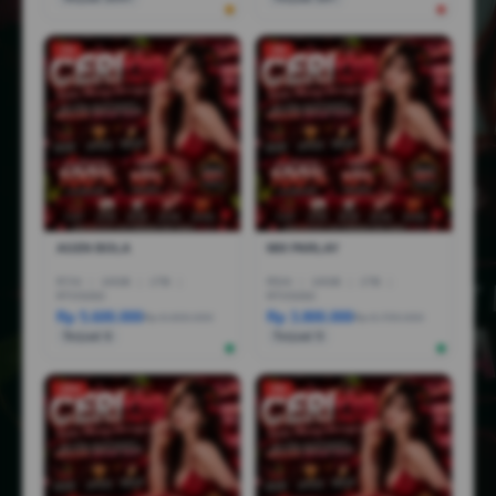
-1%
-3%
AGEN BOLA
MIX PARLAY
R7AI
|
16GB
|
1TB
|
R5AI
|
16GB
|
1TB
|
RTX5060
RTX5060
Rp 5.600.000
Rp 3.800.000
Rp 6.600.000
Rp 6.799.000
Terjual 6
Terjual 5
-25%
-5%